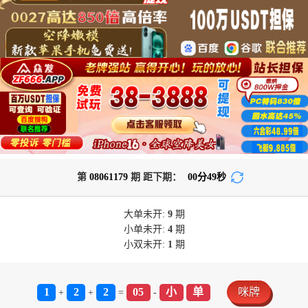
第
08061179
期 距下期：
00
分
49
秒
大单
未开:
9
期
小单
未开:
4
期
小双
未开:
1
期
1
2
2
05
小
单
咪牌
+
+
=
-