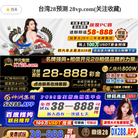
台湾28预测 28vp.com(关注收藏)
白天